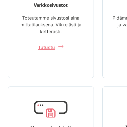
Verkkosivustot
Toteutamme sivustosi aina
Pidämm
mittatilauksena. Vikkelästi ja
ja v
ketterästi.
Tutustu