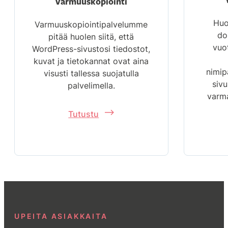
Varmuuskopiointi
Huo
Varmuuskopiointipalvelumme
do
pitää huolen siitä, että
vuot
WordPress-sivustosi tiedostot,
kuvat ja tietokannat ovat aina
nimip
visusti tallessa suojatulla
sivu
palvelimella.
varma
Tutustu
UPEITA ASIAKKAITA