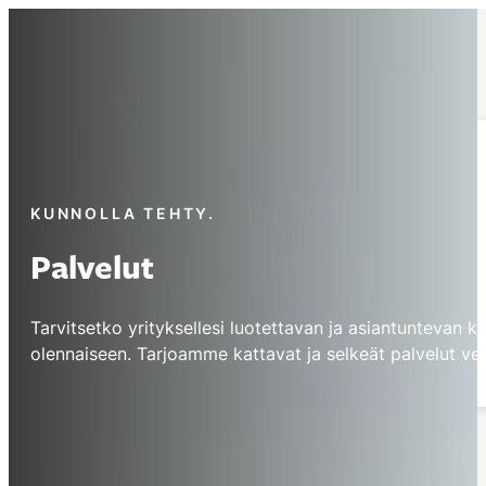
Palvelut
Verkkosivut
Hakukoneoptimointi
KUNNOLLA TEHTY.
Ylläpito
Palvelut
Verkkotunnukset
Tarvitsetko yrityksellesi luotettavan ja asiantuntevan
Sähköpostit
olennaiseen. Tarjoamme kattavat ja selkeät palvelut ver
Varmuuskopiointi
Työt