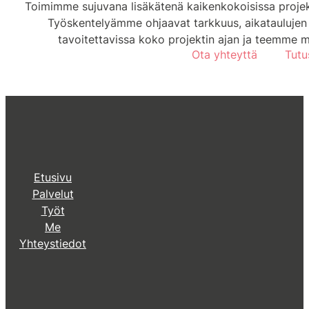
Toimimme sujuvana lisäkätenä kaikenkokoisissa projekte
Työskentelyämme ohjaavat tarkkuus, aikataulujen 
tavoitettavissa koko projektin ajan ja teemme mi
Ota yhteyttä
Tutu
Etusivu
Palvelut
Työt
Me
Yhteystiedot