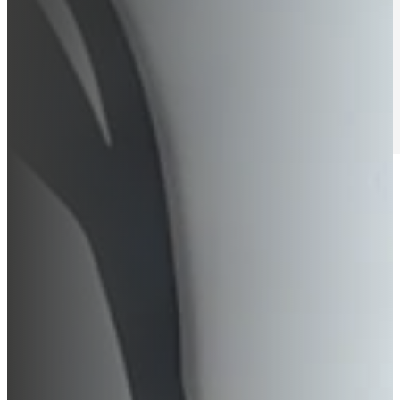
Työt
Me
Yhteys