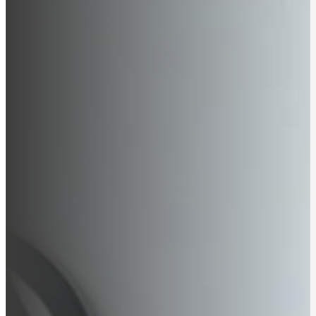
Me
Yhteys
Palvelut
Verkkosivut
Hakukoneoptimointi
Ylläpito
Verkkotunnukset
Sähköpostit
Varmuuskopiointi