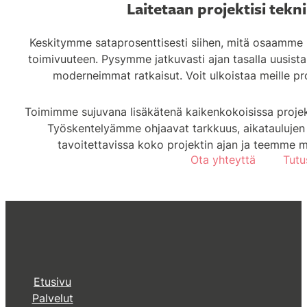
Laitetaan projektisi tekn
Keskitymme sataprosenttisesti siihen, mitä osaamme p
toimivuuteen. Pysymme jatkuvasti ajan tasalla uusista 
moderneimmat ratkaisut. Voit ulkoistaa meille pro
Toimimme sujuvana lisäkätenä kaikenkokoisissa projekte
Työskentelyämme ohjaavat tarkkuus, aikataulujen 
tavoitettavissa koko projektin ajan ja teemme mi
Ota yhteyttä
Tutu
Etusivu
Palvelut