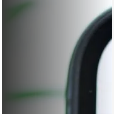
Me
Yhteys
Palvelut
Verkkosivut
Hakukoneoptimointi
Ylläpito
Verkkotunnukset
Sähköpostit
Varmuuskopiointi