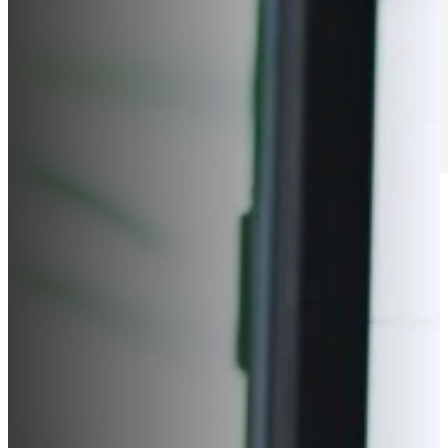
Työt
Me
Yhteys