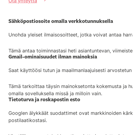
Ota yhteyttä
Sähköpostiosoite omalla verkkotunnuksella
Unohda yleiset ilmaisosoitteet, jotka voivat antaa har
Tämä antaa toiminnastasi heti asiantuntevan, viimeistell
Gmail-ominaisuudet ilman mainoksia
Saat käyttöösi tutun ja maailmanlaajuisesti arvostetun
Tämä tarkoittaa täysin mainoksetonta kokemusta ja huoma
omalla sovelluksella missä ja milloin vain.
Tietoturva ja roskapostin esto
Googlen älykkäät suodattimet ovat markkinoiden kärkeä: n
postilaatikostasi.