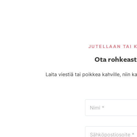
JUTELLAAN TAI 
Ota rohkeast
Laita viestiä tai poikkea kahville, niin
Nimi
(Pakollinen)
Sähköpostiosoite