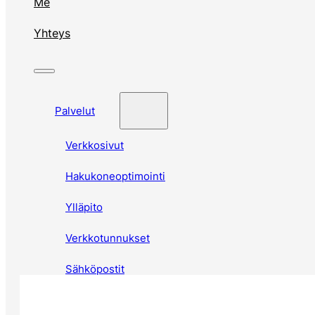
Me
Yhteys
Palvelut
Verkkosivut
Hakukoneoptimointi
Ylläpito
Verkkotunnukset
Sähköpostit
Varmuuskopiointi