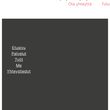
Ota yhteyttä
Tutu
Etusivu
Palvelut
Työt
Me
Yhteystiedot