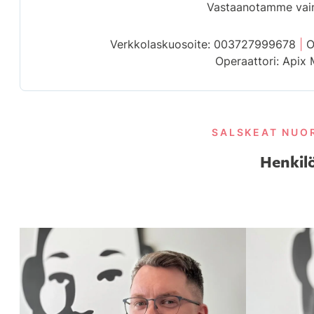
Vastaanotamme vain
Verkkolaskuosoite: 003727999678
|
O
Operaattori: Apix
SALSKEAT NUO
Henkil