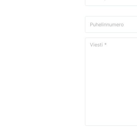
(Pakollinen)
Puhelinnumero
Viesti
(Pakollinen)