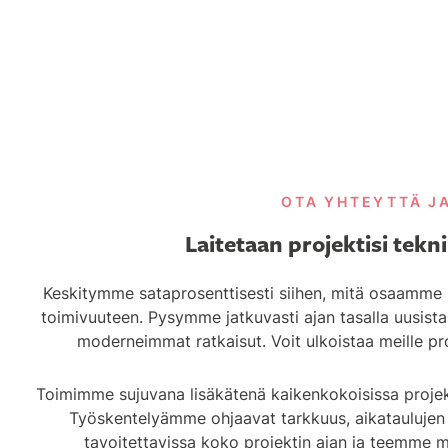
OTA YHTEYTTÄ J
Laitetaan projektisi tekn
Keskitymme sataprosenttisesti siihen, mitä osaamme p
toimivuuteen. Pysymme jatkuvasti ajan tasalla uusista 
moderneimmat ratkaisut. Voit ulkoistaa meille pro
Toimimme sujuvana lisäkätenä kaikenkokoisissa projekte
Työskentelyämme ohjaavat tarkkuus, aikataulujen 
tavoitettavissa koko projektin ajan ja teemme mi