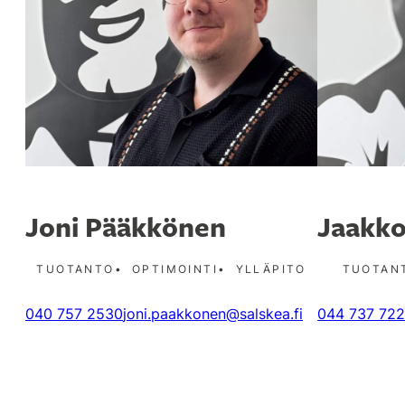
Joni Pääkkönen
Jaakko
TUOTANTO
OPTIMOINTI
YLLÄPITO
TUOTAN
040 757 2530
joni.paakkonen@salskea.fi
044 737 72